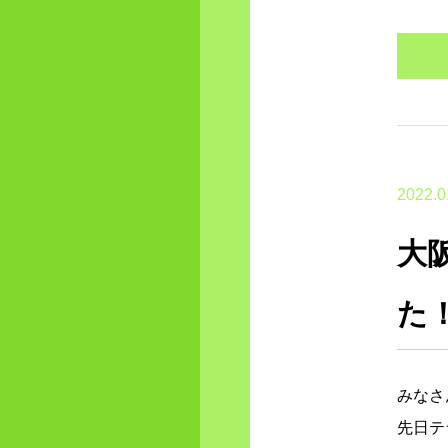
2022.0
大
た
みなさ
先日テ