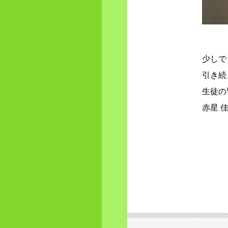
少しで
引き続
生徒の
赤星 