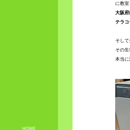
に教室
大阪府
テラコ
そして
その生
本当に
HOME