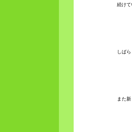
続けて
しばら
また新