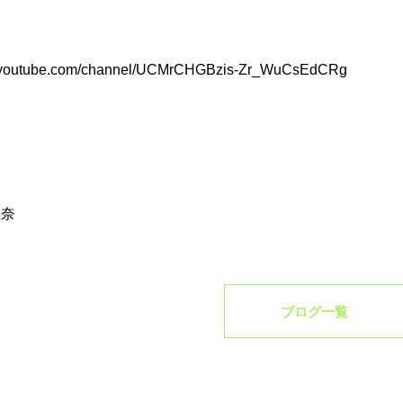
//youtube.com/channel/UCMrCHGBzis-Zr_WuCsEdCRg
佳奈
ブログ一覧