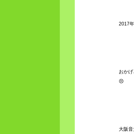
201
おかげ
😣
大阪音