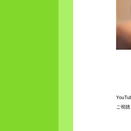
You
ご視聴