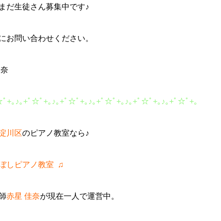
まだ生徒さん募集中です♪
にお問い合わせください。
佳奈
☆ﾟ
+
｡
♪
｡
+
ﾟ☆ﾟ
+
｡
♪
｡
+
ﾟ☆ﾟ
+
｡
♪
｡
+
ﾟ☆ﾟ
+
｡
♪
｡
+
ﾟ☆ﾟ
+
｡
♪
｡
+
ﾟ☆ﾟ
+
｡
淀川区
のピアノ教室なら♪
ぼしピアノ教室
♫
師
赤星
佳奈
が現在一人で運営中。