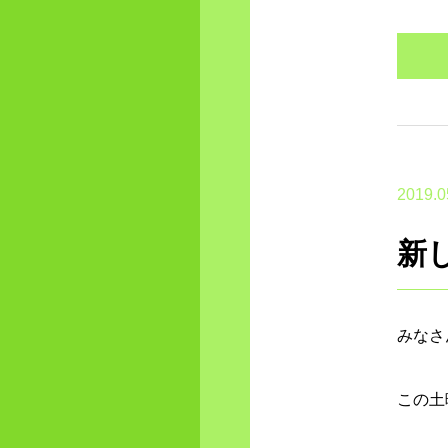
2019.0
新
みなさ
この土