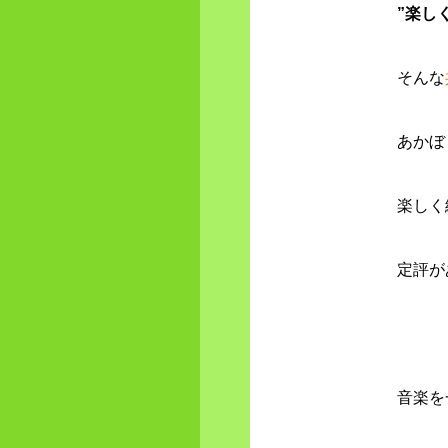
”楽し
そんな
あかぼ
楽しく
定評
が
音楽を