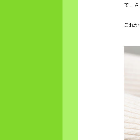
て、さ
これか