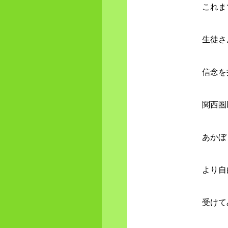
これま
生徒さ
信念を
関西圏
あかぼ
より自
受けて