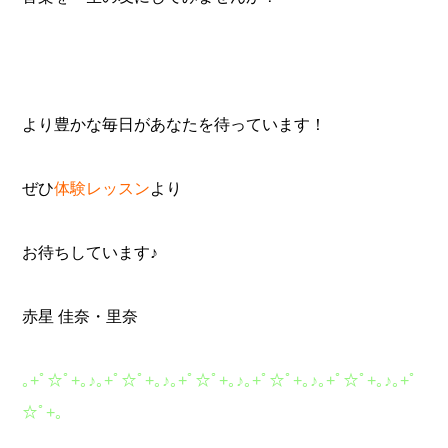
より豊かな毎日があなたを待っています！
ぜひ
体験レッスン
より
お待ちしています♪
赤星 佳奈・里奈
｡
+
ﾟ☆ﾟ
+
｡
♪
｡
+
ﾟ☆ﾟ
+
｡
♪
｡
+
ﾟ☆ﾟ
+
｡
♪
｡
+
ﾟ☆ﾟ
+
｡
♪
｡
+
ﾟ☆ﾟ
+
｡
♪
｡
+
ﾟ
☆ﾟ
+
｡