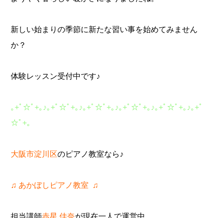
新しい始まりの季節に新たな習い事を始めてみません
か？
体験レッスン受付中です♪
｡
+
ﾟ☆ﾟ
+
｡
♪
｡
+
ﾟ☆ﾟ
+
｡
♪
｡
+
ﾟ☆ﾟ
+
｡
♪
｡
+
ﾟ☆ﾟ
+
｡
♪
｡
+
ﾟ☆ﾟ
+
｡
♪
｡
+
ﾟ
☆ﾟ
+
｡
大阪市淀川区
のピアノ教室なら♪
♫
あかぼしピアノ教室
♫
担当講師
赤星
佳奈
が現在一人で運営中。